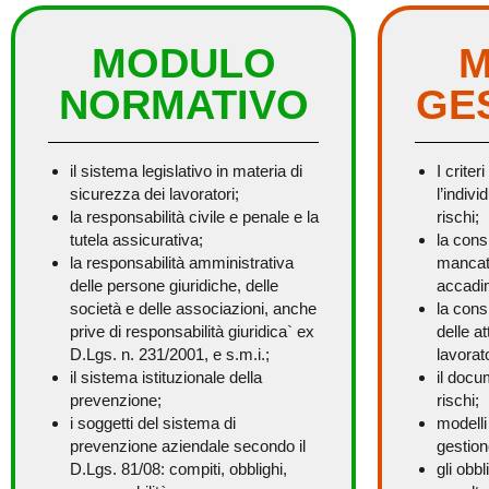
MODULO
M
NORMATIVO
GE
il sistema legislativo in materia di
I criter
sicurezza dei lavoratori;
l’indiv
la responsabilità civile e penale e la
rischi;
tutela assicurativa;
la cons
la responsabilità amministrativa
mancati
delle persone giuridiche, delle
accadim
società e delle associazioni, anche
la cons
prive di responsabilità giuridica` ex
delle at
D.Lgs. n. 231/2001, e s.m.i.;
lavorato
il sistema istituzionale della
il docu
prevenzione;
rischi;
i soggetti del sistema di
modelli
prevenzione aziendale secondo il
gestion
D.Lgs. 81/08: compiti, obblighi,
gli obbl