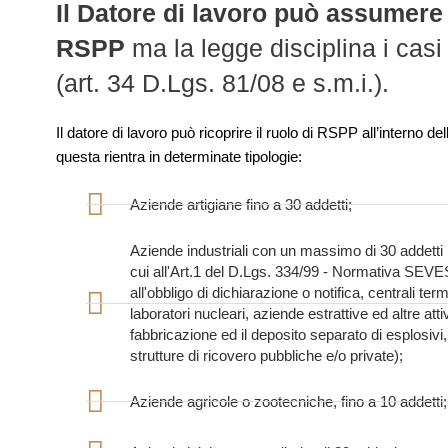
Il Datore di lavoro può assumere 
RSPP
ma la legge disciplina i casi 
(art. 34 D.Lgs. 81/08 e s.m.i.).
Il datore di lavoro può ricoprire il ruolo di RSPP all’interno d
questa rientra in determinate tipologie:
Aziende artigiane fino a 30 addetti;
Aziende industriali con un massimo di 30 addetti (e
cui all'Art.1 del D.Lgs. 334/99 - Normativa SEV
all'obbligo di dichiarazione o notifica, centrali ter
laboratori nucleari, aziende estrattive ed altre atti
fabbricazione ed il deposito separato di esplosivi,
strutture di ricovero pubbliche e/o private);
Aziende agricole o zootecniche, fino a 10 addetti;