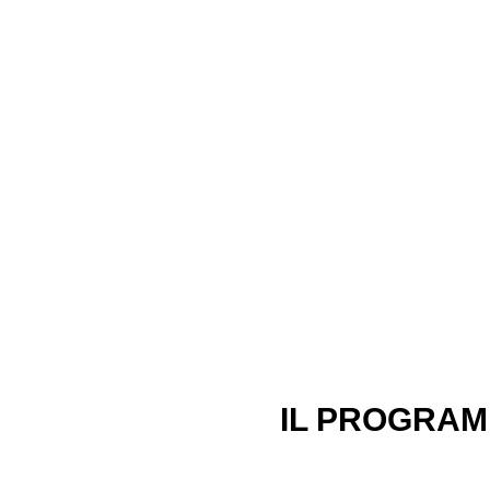
Il datore d
RSPP è ten
 dovuti aggiornamenti
IL PROGRAM