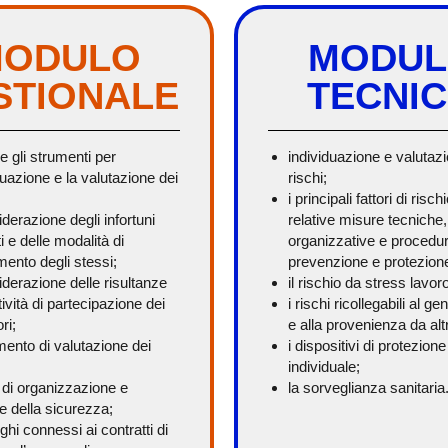
ODULO
MODU
STIONALE
TECNI
i e gli strumenti per
individuazione e valutaz
iduazione e la valutazione dei
rischi;
i principali fattori di risch
iderazione degli infortuni
relative misure tecniche,
 e delle modalità di
organizzative e procedura
ento degli stessi;
prevenzione e protezion
iderazione delle risultanze
il rischio da stress lavor
tività di partecipazione dei
i rischi ricollegabili al gen
ri;
e alla provenienza da altr
mento di valutazione dei
i dispositivi di protezione
individuale;
 di organizzazione e
la sorveglianza sanitaria
e della sicurezza;
ighi connessi ai contratti di