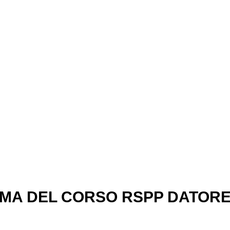
i lavoro che decide di ricoprire anche
uto, secondo i termini di legge, a r
seguenti obblighi:
Compilare il DVR
MA DEL CORSO RSPP DATORE