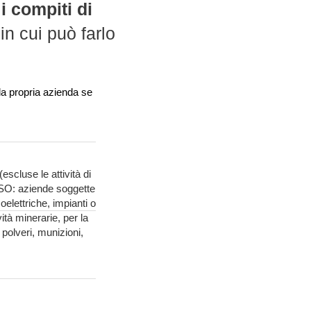
i compiti di
in cui può farlo
ella propria azienda se
scluse le attività di
ESO: aziende soggette
moelettriche, impianti o
vità minerarie, per la
 polveri, munizioni,