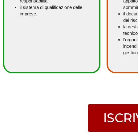
responsabilità;
appalto
il sistema di quali­ficazione delle
sommin
imprese.
il docu
dei ris
la gest
tecnico
l’organ
incendi
gestion
ISCRI