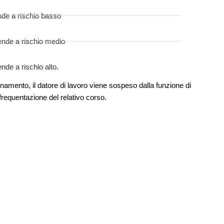
nde a rischio basso
ende a rischio medio
nde a rischio alto.
namento, il datore di lavoro viene sospeso dalla funzione di
equentazione del relativo corso.
O CON