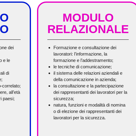
LO
MODULO
CO
RELAZIONALE
ione dei
Formazione e consultazione dei
lavoratori: l’informazione, la
io e le
formazione e l’addestramento;
le tecniche di comunicazione;
li di
il sistema delle relazioni aziendali e
e;
della comunicazione in azienda;
o-correlato;
la consultazione e la partecipazione
ere, all’età
dei rappresentanti dei lavoratori per la
i paesi;
sicurezza;
natura, funzioni e modalità di nomina
o di elezione dei rappresentanti dei
.
lavoratori per la sicurezza.