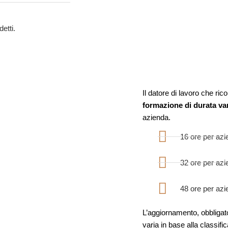
etti.
Il datore di lavoro che ric
formazione di durata var
azienda.
16 ore per azi
32 ore per azi
48 ore per azie
L’aggiornamento, obbligato
varia in base alla classific