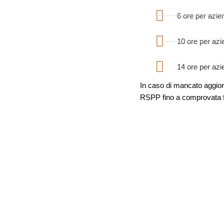
6 ore per azie
10 ore per azi
14 ore per azie
In caso di mancato aggior
RSPP fino a comprovata fr
 FA IL DATORE DI LAVOR
FUNZIONE RSPP?