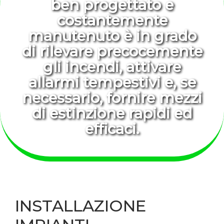
ben progettato e
costantemente
manutenuto è in grado
di rilevare precocemente
gli incendi, attivare
allarmi tempestivi e, se
necessario, fornire mezzi
di estinzione rapidi ed
efficaci.
INSTALLAZIONE