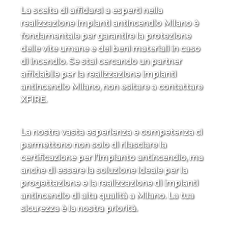
La scelta di affidarsi a esperti nella
realizzazione impianti antincendio Milano è
fondamentale per garantire la protezione
delle vite umane e dei beni materiali in caso
di incendio. Se stai cercando un partner
affidabile per la realizzazione impianti
antincendio Milano, non esitare a contattare
XFIRE.
La nostra vasta esperienza e competenza ci
permettono non solo di rilasciare la
certificazione per l’impianto antincendio, ma
anche di essere la soluzione ideale per la
progettazione e la realizzazione di impianti
antincendio di alta qualità a Milano. La tua
sicurezza è la nostra priorità.