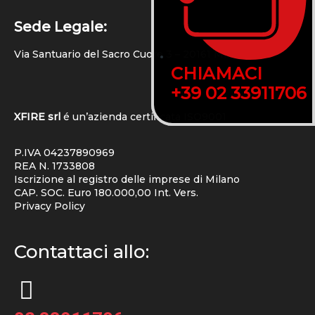
Sede Legale:
Via Santuario del Sacro Cuore 3 – 20161 Milano (MI)
CHIAMACI
CHIAMACI
+39 02 33911706
+39 02 33911706
XFIRE srl
é un’azienda certificata
ISO9001
P.IVA 04237890969
REA N. 1733808
Iscrizione al registro delle imprese di Milano
CAP. SOC. Euro 180.000,00 Int. Vers.
Privacy Policy
Contattaci allo: