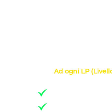
COMP
Già nella GU n. 30 del 05/02/2019 era s
dell’Interno 16 maggio 1987, n. 246 recan
maggio 2019, con l’introduzione anche n
organizzativo – gestionale, finalizzate al
attraverso l’adozione di una struttura o
misure antincendio preventive e di pianif
Ad ogni LP (Livel
L.P. 0 – per edifici di altezza c
L.P. 1 – per edifici di altezza c