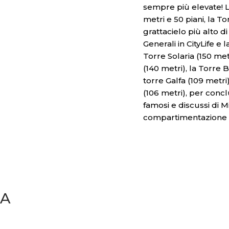
sempre più elevate! La
metri e 50 piani, la T
grattacielo più alto d
Generali in CityLife e
Torre Solaria (150 metr
(140 metri), la Torre B
torre Galfa (109 metri
(106 metri), per concl
famosi e discussi di M
compartimentazione an
LA