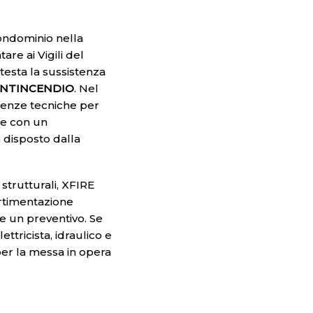
ondominio nella
re ai Vigili del
esta la sussistenza
ANTINCENDIO
. Nel
tenze tecniche per
e con un
 disposto dalla
strutturali, XFIRE
artimentazione
e un preventivo. Se
ttricista, idraulico e
er la messa in opera