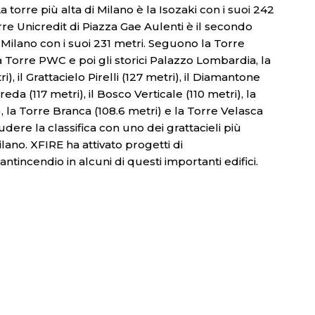
 torre più alta di Milano è la Isozaki con i suoi 242
orre Unicredit di Piazza Gae Aulenti è il secondo
i Milano con i suoi 231 metri. Seguono la Torre
 la Torre PWC e poi gli storici Palazzo Lombardia, la
i), il Grattacielo Pirelli (127 metri), il Diamantone
reda (117 metri), il Bosco Verticale (110 metri), la
), la Torre Branca (108.6 metri) e la Torre Velasca
udere la classifica con uno dei grattacieli più
ilano. XFIRE ha attivato progetti di
tincendio in alcuni di questi importanti edifici.