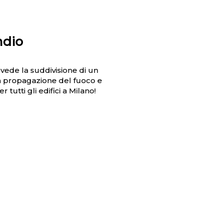
ndio
ede la suddivisione di un
 la propagazione del fuoco e
tti gli edifici a Milano!
IMENTO LA