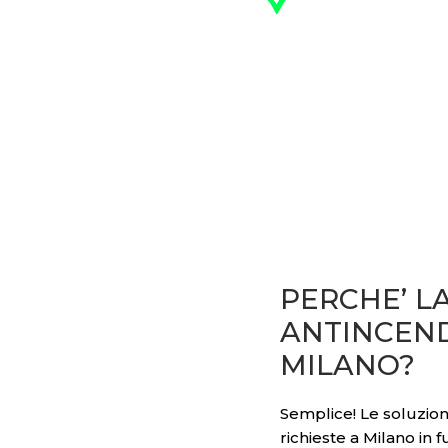
occupanti
PERCHE’ L
ANTINCEND
MILANO?
Semplice! Le soluzio
richieste a Milano in f