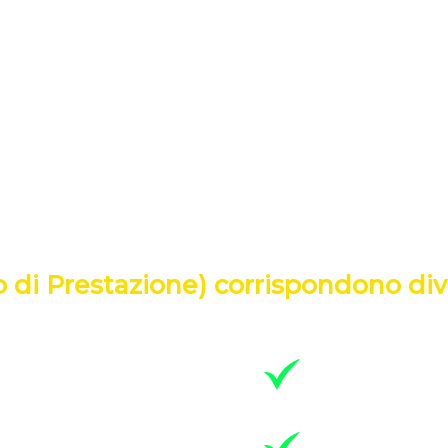
ARTIMENTAZIONE ANTINC
tata pubblicata la regola tecnica D.M. 25 gennaio 2019 ad 
te “Norme di sicurezza antincendi per gli edifici di civile 
ei condomini della GSA – Gestione Sicurezza Antincendio, 
l’esercizio dell’attività in condizioni di sicurezza, sia in fa
rganizzativa che prevede compiti, azioni e procedure; essa 
icazione dell’emergenza, in base a diversi livelli di prest
lo di Prestazione) corrispondono di
L.P. 2 – per edifi
ompresa tra 12 e 24 metri;
metri;
L.P. 3 – per edific
ompresa tra 24 e 54 metri;
indipendentement