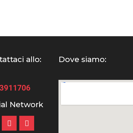
attaci allo:
Dove siamo:
33911706
ial Network