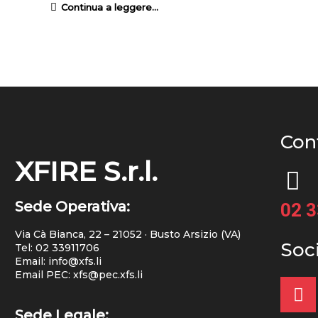
Continua a leggere...
Cont
XFIRE S.r.l.
Sede Operativa:
02 
Via Cà Bianca, 22 – 21052 · Busto Arsizio (VA)
Soc
Tel:
02 33911706
Email: info@xfs.li
Email PEC: xfs@pec.xfs.li
Sede Legale: