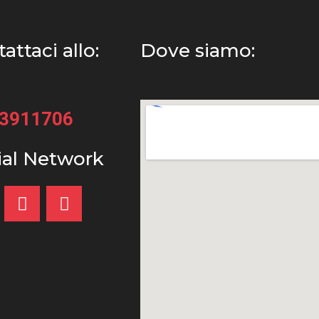
attaci allo:
Dove siamo:
33911706
ial Network