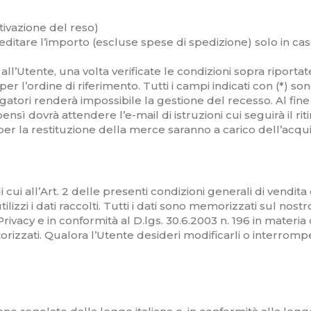
tivazione del reso)
reditare l’importo (escluse spese di spedizione) solo in 
all’Utente, una volta verificate le condizioni sopra riporta
 l’ordine di riferimento. Tutti i campi indicati con (*) s
gatori renderà impossibile la gestione del recesso. Al fine d
ensì dovrà attendere l’e-mail di istruzioni cui seguirà il rit
 per la restituzione della merce saranno a carico dell’acqu
cui all’Art. 2 delle presenti condizioni generali di vendita
ilizzi i dati raccolti. Tutti i dati sono memorizzati sul nostr
ivacy e in conformità al D.lgs. 30.6.2003 n. 196 in materia 
rizzati. Qualora l’Utente desideri modificarli o interrompere 