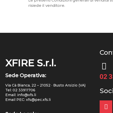
Le presenti Condizioni generali di vendita s
risiede il venditore.
Cont
XFIRE S.r.l.
Sede Operativa:
02 
Via Cà Bianca, 22 – 21052 · Busto Arsizio (VA)
Soc
Tel:
02 33911706
Email: info@xfs.li
Email PEC: xfs@pec.xfs.li