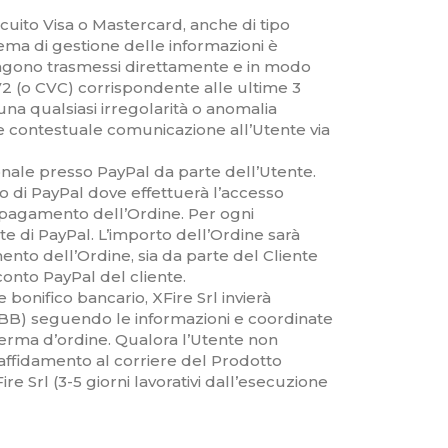
rcuito Visa o Mastercard, anche di tipo
tema di gestione delle informazioni è
 vengono trasmessi direttamente e in modo
CVV2 (o CVC) corrispondente alle ultime 3
una qualsiasi irregolarità o anomalia
ne contestuale comunicazione all’Utente via
nale presso PayPal da parte dell’Utente.
o di PayPal dove effettuerà l’accesso
l pagamento dell’Ordine. Per ogni
 di PayPal. L’importo dell’Ordine sarà
nto dell’Ordine, sia da parte del Cliente
conto PayPal del cliente.
 bonifico bancario, XFire Srl invierà
o (BB) seguendo le informazioni e coordinate
erma d’ordine. Qualora l’Utente non
L’affidamento al corriere del Prodotto
re Srl (3-5 giorni lavorativi dall’esecuzione