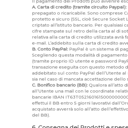
Il pagamento dei Prodotti può avvenire e
A. Carta di credito (tramite circuito Paypal):
prepagato o ricaricabile. Sono comprese Cart
protetto e sicuro (SSL, cioè Secure Socket 
criptato all’istituto bancario. Per qualsiasi
cifre stampate sul retro della carta al di s
relativa alla carta di credito utilizzata a
e-mail. L’addebito sulla carta di credito a
B. Conto PayPal:
PayPal è un sistema di pag
Scegliendo questa modalità di pagamento all
(tramite proprio ID utente e password PayP
transazione eseguita con questo metodo di 
addebitato sul conto PayPal dell’Utente al
sia nel caso di mancata accettazione dello s
C. Bonifico bancario (BB):
Qualora all’atto d
all’Utente una mail con le coordinate relat
bancarie IBAN IT63T0521601615000000000675
effettui il BB entro 5 giorni lavorativi dal
acquistato avverrà solo all’atto dell’effetti
del BB).
6. Consegna dei Prodotti e spese