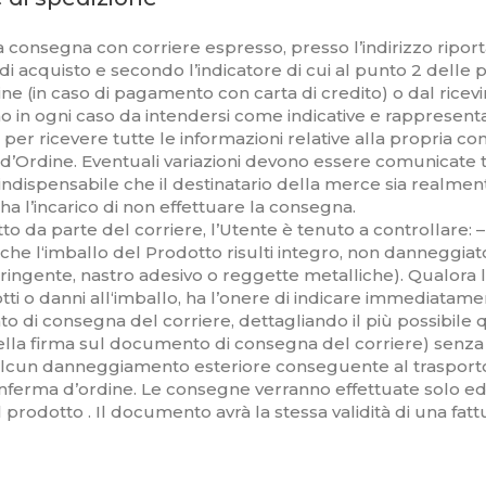
 la consegna con corriere espresso, presso l’indirizzo riport
o di acquisto e secondo l’indicatore di cui al punto 2 delle 
dine (in caso di pagamento con carta di credito) o dal ric
 in ogni caso da intendersi come indicative e rappresentativ
) per ricevere tutte le informazioni relative alla propria 
ase d’Ordine. Eventuali variazioni devono essere comunic
ndispensabile che il destinatario della merce sia realment
 ha l’incarico di non effettuare la consegna.
da parte del corriere, l’Utente è tenuto a controllare: –
 che l‘imballo del Prodotto risulti integro, non danneggi
stringente, nastro adesivo o reggette metalliche). Qualora
odotti o danni all‘imballo, ha l’onere di indicare immedia
o di consegna del corriere, dettagliando il più possibile q
la firma sul documento di consegna del corriere) senza e
 alcun danneggiamento esteriore conseguente al trasporto
ferma d’ordine. Le consegne verranno effettuate solo ed es
prodotto . Il documento avrà la stessa validità di una fattu