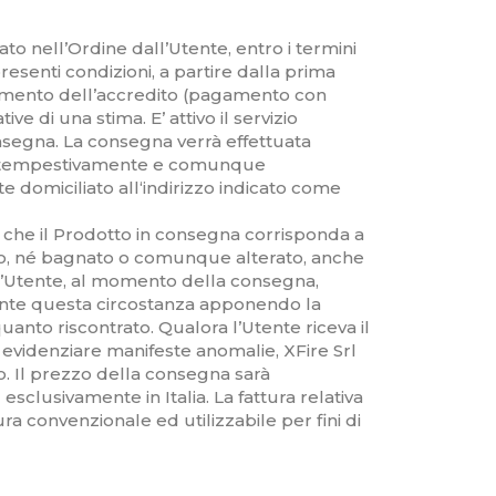
ato nell’Ordine dall’Utente, entro i termini
presenti condizioni, a partire dalla prima
evimento dell’accredito (pagamento con
e di una stima. E’ attivo il servizio
consegna. La consegna verrà effettuata
ate tempestivamente e comunque
e domiciliato all‘indirizzo indicato come
 che il Prodotto in consegna corrisponda a
ato, né bagnato o comunque alterato, anche
 l’Utente, al momento della consegna,
tamente questa circostanza apponendo la
uanto riscontrato. Qualora l’Utente riceva il
videnziare manifeste anomalie, XFire Srl
. Il prezzo della consegna sarà
clusivamente in Italia. La fattura relativa
ra convenzionale ed utilizzabile per fini di