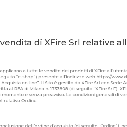
vendita di XFire Srl relative al
i applicano a tutte le vendite dei prodotti di XFire all’ute
seguito “e-shop”) presente all’indirizzo web https://www.xfir
Acquista on-line”. Il Sito è gestito da XFire Srl con Sede A
itta al REA di Milano n. 1733808 (di seguito “XFire Srl”). XFi
si momento e senza preavviso. Le condizioni generali di vend
l relativo Ordine.
nclusione dell’ordine d’acquisto (di seguito “Ordine”), nec