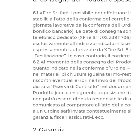
6.1
XFire Srl farà il possibile per effettuare
stabiliti all’atto della conferma del carrell
giornata lavorativa dalla conferma dell’Or
bonifico bancario). Le date di consegna sono
telefonico dedicato (XFire Srl : 02 33911706
esclusivamente all‘indirizzo indicato in f
espressamente autorizzate da XFire Srl. E’ i
“Destinazione”. In caso contrario, il corriere
6.2
Al momento della consegna del Prodotto 
quanto indicato nella conferma d’Ordine; –
nei materiali di chiusura (guaina termo-re
riscontri eventuali errori nell’invio dei Pr
dicitura “Riserva di Controllo” nel document
Prodotto (con conseguente apposizione del
non potrà essere ritenuta responsabile di
comunicato al compratore all’atto della con
a un Ordine sarà inviata contestualmente al 
garanzia, fiscali, assicurativi, ecc.
7. Garanzia