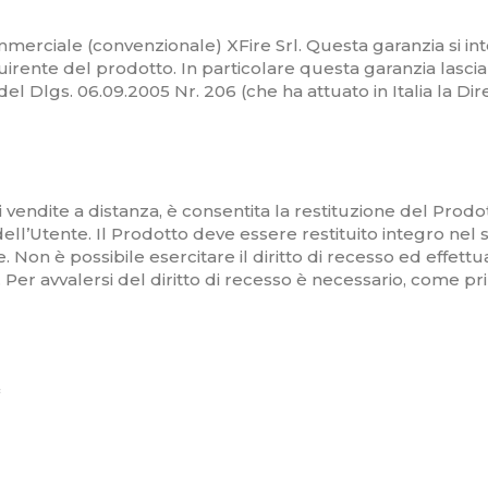
mmerciale (convenzionale) XFire Srl. Questa garanzia si int
rente del prodotto. In particolare questa garanzia lascia imp
el Dlgs. 06.09.2005 Nr. 206 (che ha attuato in Italia la Di
endite a distanza, è consentita la restituzione del Prodotto
ll’Utente. Il Prodotto deve essere restituito integro nel s
 Non è possibile esercitare il diritto di recesso ed effet
. Per avvalersi del diritto di recesso è necessario, come pri
*