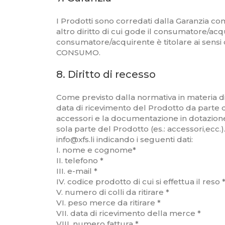
I Prodotti sono corredati dalla Garanzia co
altro diritto di cui gode il consumatore/acqui
consumatore/acquirente è titolare ai sensi d
CONSUMO.
8. Diritto di recesso
Come previsto dalla normativa in materia di v
data di ricevimento del Prodotto da parte de
accessori e la documentazione in dotazione.
sola parte del Prodotto (es.: accessori,ecc.)
info@xfs.li indicando i seguenti dati:
I. nome e cognome*
II. telefono *
III. e-mail *
IV. codice prodotto di cui si effettua il reso 
V. numero di colli da ritirare *
VI. peso merce da ritirare *
VII. data di ricevimento della merce *
VIII. numero fattura *