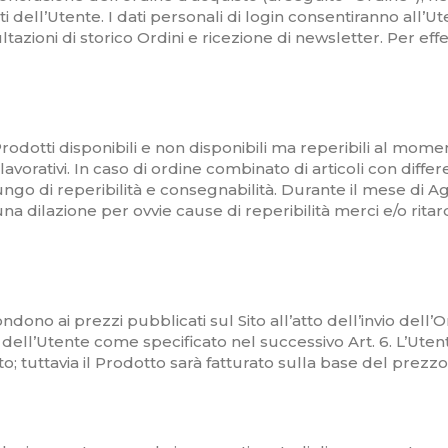
i dell’Utente. I dati personali di login consentiranno all’Ut
ltazioni di storico Ordini e ricezione di newsletter. Per e
odotti disponibili e non disponibili ma reperibili al moment
lavorativi. In caso di ordine combinato di articoli con diff
ngo di reperibilità e consegnabilità. Durante il mese di Ago
a dilazione per ovvie cause di reperibilità merci e/o rita
ondono ai prezzi pubblicati sul Sito all’atto dell’invio dell’O
 dell’Utente come specificato nel successivo Art. 6. L’Utente
o; tuttavia il Prodotto sarà fatturato sulla base del prezz