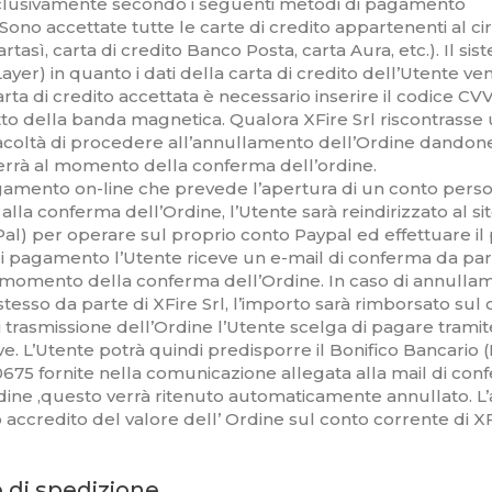
sclusivamente secondo i seguenti metodi di pagamento
Sono accettate tutte le carte di credito appartenenti al ci
asì, carta di credito Banco Posta, carta Aura, etc.). Il sis
Layer) in quanto i dati della carta di credito dell’Utente
 carta di credito accettata è necessario inserire il codice 
otto della banda magnetica. Qualora XFire Srl riscontrasse 
vrà facoltà di procedere all’annullamento dell’Ordine dando
vverrà al momento della conferma dell’ordine.
amento on-line che prevede l’apertura di un conto perso
a conferma dell’Ordine, l’Utente sarà reindirizzato al sit
al) per operare sul proprio conto Paypal ed effettuare i
pagamento l’Utente riceve un e-mail di conferma da parte
 momento della conferma dell’Ordine. In caso di annullame
tesso da parte di XFire Srl, l’importo sarà rimborsato sul 
i trasmissione dell’Ordine l’Utente scelga di pagare tramite
ive. L’Utente potrà quindi predisporre il Bonifico Bancari
 fornite nella comunicazione allegata alla mail di conf
l’Ordine ,questo verrà ritenuto automaticamente annullato. 
vo accredito del valore dell’ Ordine sul conto corrente di XFi
 di spedizione