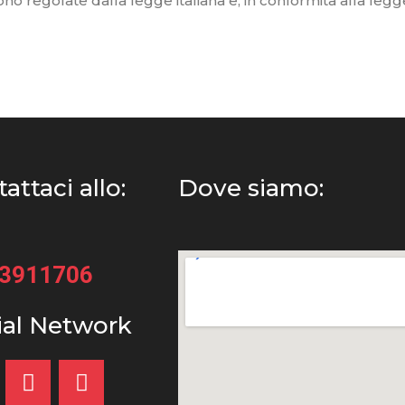
ono regolate dalla legge italiana e, in conformità alla leg
attaci allo:
Dove siamo:
33911706
ial Network