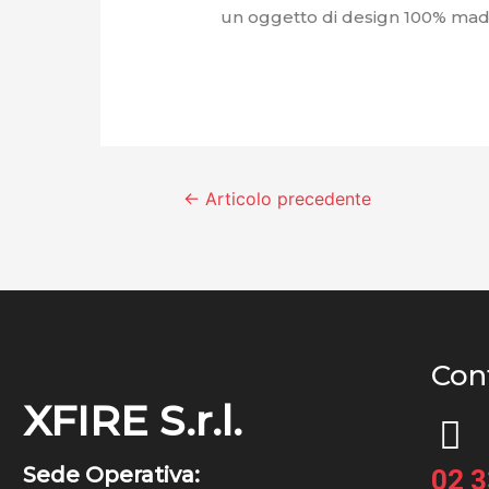
un oggetto di design 100% made 
←
Articolo precedente
Cont
XFIRE S.r.l.
Sede Operativa:
02 