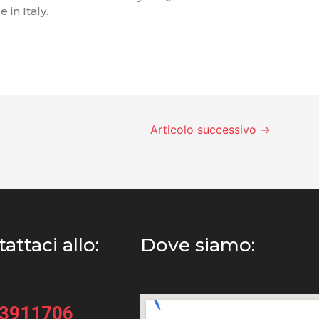
in Italy.
Articolo successivo
→
attaci allo:
Dove siamo:
33911706