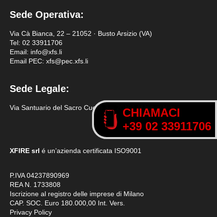
Sede Operativa:
Via Cà Bianca, 22 – 21052 · Busto Arsizio (VA)
Tel:
02 33911706
Email: info@xfs.li
Email PEC: xfs@pec.xfs.li
Sede Legale:
Via Santuario del Sacro Cuore 3 – 20161 Milano (MI)
CHIAMACI
CHIAMACI
+39 02 33911706
+39 02 33911706
XFIRE srl
é un’azienda certificata
ISO9001
P.IVA 04237890969
REA N. 1733808
Iscrizione al registro delle imprese di Milano
CAP. SOC. Euro 180.000,00 Int. Vers.
Privacy Policy