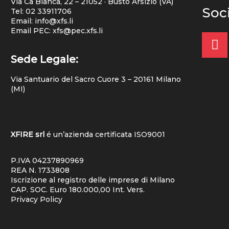
Via Cà Bianca, 22 – 21052 · Busto Arsizio (VA)
Soc
Tel:
02 33911706
Email: info@xfs.li
Email PEC: xfs@pec.xfs.li
Sede Legale:
Via Santuario del Sacro Cuore 3 – 20161 Milano
(MI)
XFIRE srl
é un’azienda certificata
ISO9001
P.IVA 04237890969
REA N. 1733808
Iscrizione al registro delle imprese di Milano
CAP. SOC. Euro 180.000,00 Int. Vers.
Privacy Policy