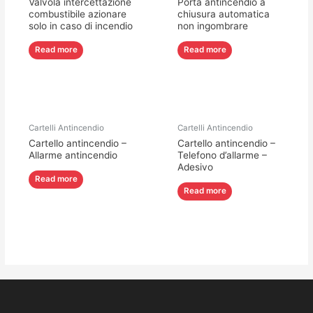
Valvola intercettazione
Porta antincendio a
combustibile azionare
chiusura automatica
solo in caso di incendio
non ingombrare
Read more
Read more
Cartelli Antincendio
Cartelli Antincendio
Cartello antincendio –
Cartello antincendio –
Allarme antincendio
Telefono d’allarme –
Adesivo
Read more
Read more