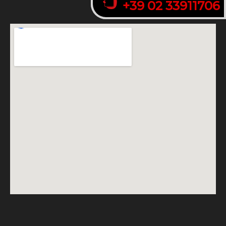
+39 02 33911706
+39 02 33911706