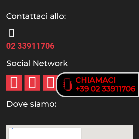
Contattaci allo:
02 33911706
Social Network
CHIAMACI
CHIAMACI
+39 02 33911706
+39 02 33911706
Dove siamo: