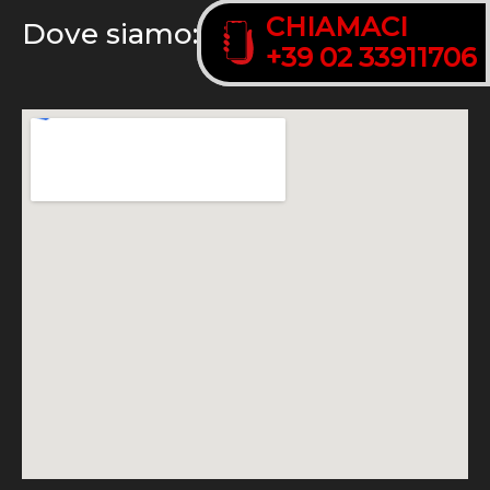
CHIAMACI
CHIAMACI
Dove siamo:
+39 02 33911706
+39 02 33911706