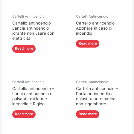
Cartelli Antincendio
Cartelli Antincendio
Cartello antincendio –
Cartello antincendio –
Lancia antincendio
Azionare in caso di
idrante non usare con
incendio
elettricità
Read more
Read more
Cartelli Antincendio
Cartelli Antincendio
Cartello antincendio –
Cartello antincendio –
Lancia antincendio e
Porta antincendio a
pulsante d’allarme
chiusura automatica
incendio – Rigido
non ingombrare
Read more
Read more