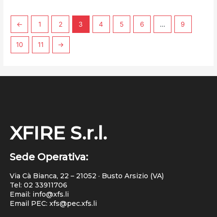
←
1
2
3
4
5
6
…
9
10
11
→
XFIRE S.r.l.
Sede Operativa:
Via Cà Bianca, 22 – 21052 · Busto Arsizio (VA)
Tel:
02 33911706
Email: info@xfs.li
Email PEC: xfs@pec.xfs.li