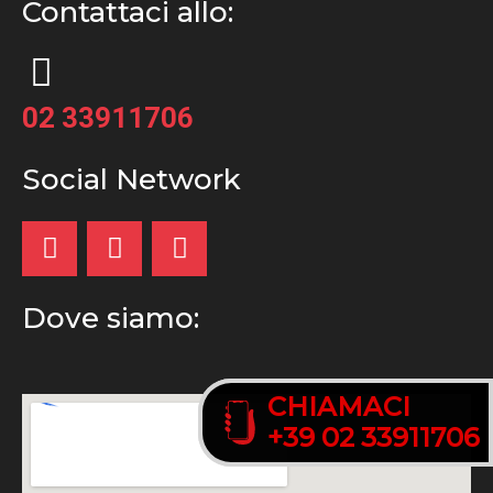
Contattaci allo:
02 33911706
Social Network
Dove siamo:
CHIAMACI
CHIAMACI
+39 02 33911706
+39 02 33911706