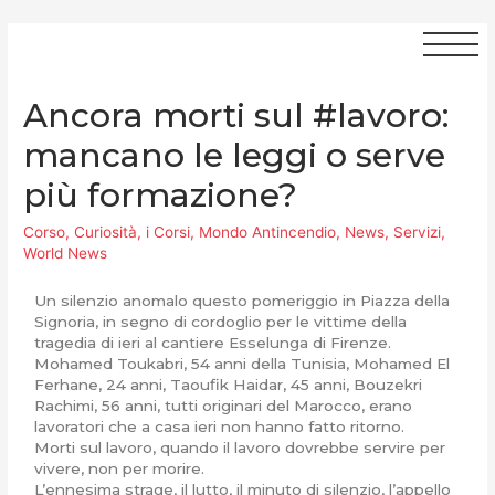
Ancora morti sul #lavoro:
mancano le leggi o serve
più formazione?
Corso
,
Curiosità
,
i Corsi
,
Mondo Antincendio
,
News
,
Servizi
,
World News
Un silenzio anomalo questo pomeriggio in Piazza della
Signoria, in segno di cordoglio per le vittime della
tragedia di ieri al cantiere Esselunga di Firenze.
Mohamed Toukabri, 54 anni della Tunisia, Mohamed El
Ferhane, 24 anni, Taoufik Haidar, 45 anni, Bouzekri
Rachimi, 56 anni, tutti originari del Marocco, erano
lavoratori che a casa ieri non hanno fatto ritorno.
Morti sul lavoro, quando il lavoro dovrebbe servire per
vivere, non per morire.
L’ennesima strage, il lutto, il minuto di silenzio, l’appello