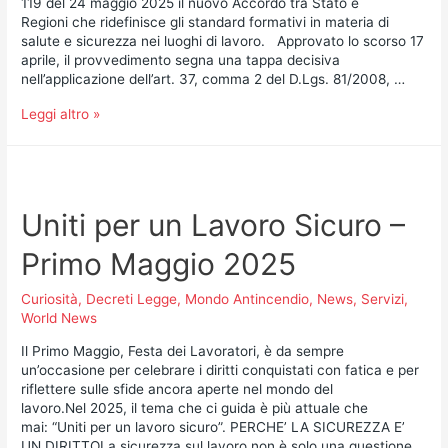
119 del 24 maggio 2025 il nuovo Accordo tra Stato e
Regioni che ridefinisce gli standard formativi in materia di
salute e sicurezza nei luoghi di lavoro. Approvato lo scorso 17
aprile, il provvedimento segna una tappa decisiva
nell’applicazione dell’art. 37, comma 2 del D.Lgs. 81/2008, …
Leggi altro »
Uniti per un Lavoro Sicuro –
Primo Maggio 2025
Curiosità
,
Decreti Legge
,
Mondo Antincendio
,
News
,
Servizi
,
World News
Il Primo Maggio, Festa dei Lavoratori, è da sempre
un’occasione per celebrare i diritti conquistati con fatica e per
riflettere sulle sfide ancora aperte nel mondo del
lavoro.Nel 2025, il tema che ci guida è più attuale che
mai: “Uniti per un lavoro sicuro”. PERCHE’ LA SICUREZZA E’
UN DIRITTOLa sicurezza sul lavoro non è solo una questione