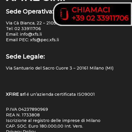
CHIAMACI
CHIAMACI
Sede Operativa:
+39 02 33911706
+39 02 33911706
Via Cà Bianca, 22 – 21052 · Busto Arsizio (VA)
Tel:
02 33911706
Email: info@xfs.li
Email PEC: xfs@pec.xfs.li
Sede Legale:
Via Santuario del Sacro Cuore 3 – 20161 Milano (MI)
XFIRE srl
é un’azienda certificata
ISO9001
P.IVA 04237890969
REA N. 1733808
Iscrizione al registro delle imprese di Milano
CAP. SOC. Euro 180.000,00 Int. Vers.
Privacy Policy