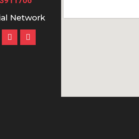
33911706
ial Network