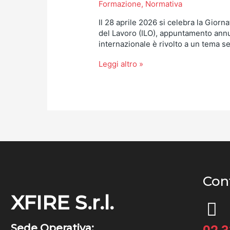
Formazione
,
Normativa
Il 28 aprile 2026 si celebra la Gior
del Lavoro (ILO), appuntamento annual
internazionale è rivolto a un tema s
Leggi altro »
Cont
XFIRE S.r.l.
Sede Operativa: