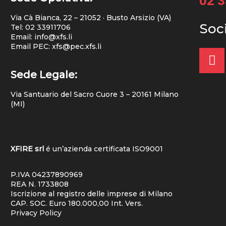
02 
Via Cà Bianca, 22 – 21052 · Busto Arsizio (VA)
Soc
Tel:
02 33911706
Email: info@xfs.li
Email PEC: xfs@pec.xfs.li
Sede Legale:
Via Santuario del Sacro Cuore 3 – 20161 Milano
(MI)
XFIRE srl
é un’azienda certificata
ISO9001
P.IVA 04237890969
REA N. 1733808
Iscrizione al registro delle imprese di Milano
CAP. SOC. Euro 180.000,00 Int. Vers.
Privacy Policy