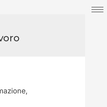
voro
mazione,