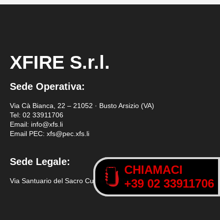
XFIRE S.r.l.
Sede Operativa:
Via Cà Bianca, 22 – 21052 · Busto Arsizio (VA)
Tel:
02 33911706
Email: info@xfs.li
Email PEC: xfs@pec.xfs.li
Sede Legale:
CHIAMACI
CHIAMACI
Via Santuario del Sacro Cuore 3 – 20161 Milano (MI)
+39 02 33911706
+39 02 33911706