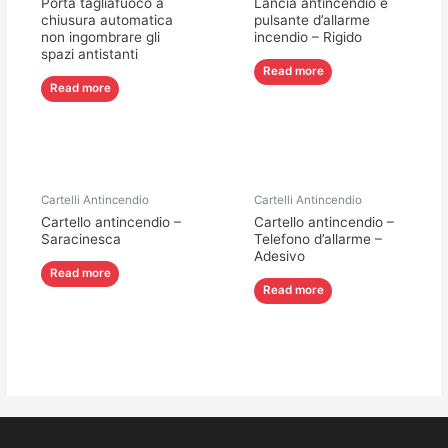
Porta tagliafuoco a
Lancia antincendio e
chiusura automatica
pulsante d’allarme
non ingombrare gli
incendio – Rigido
spazi antistanti
Read more
Read more
Cartelli Antincendio
Cartelli Antincendio
Cartello antincendio –
Cartello antincendio –
Saracinesca
Telefono d’allarme –
Adesivo
Read more
Read more