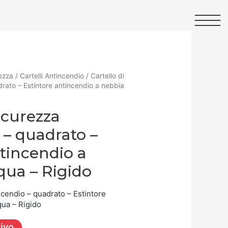
ezza
/
Cartelli Antincendio
/ Cartello di
drato – Estintore antincendio a nebbia
sicurezza
 – quadrato –
ntincendio a
qua – Rigido
ncendio – quadrato – Estintore
qua – Rigido
tivo