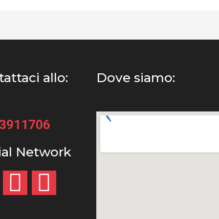
attaci allo:
Dove siamo:
33911706
ial Network