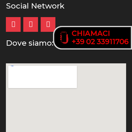
Social Network
CHIAMACI
CHIAMACI
+39 02 33911706
+39 02 33911706
Dove siamo: