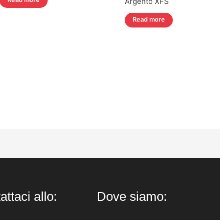
Argento XFS
Read more
attaci allo:
Dove siamo: