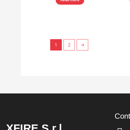
1
2
→
Cont
XFIRE S.r.l.