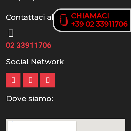
CHIAMACI
CHIAMACI
Contattaci allo:
+39 02 33911706
+39 02 33911706
02 33911706
Social Network
Dove siamo: