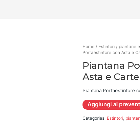
Home
/
Estintori
/
piantane e
Portaestintore con Asta e C
Piantana Po
Asta e Cart
Piantana Portaestintore c
Aggiungi al preven
Categories:
Estintori
,
piantan