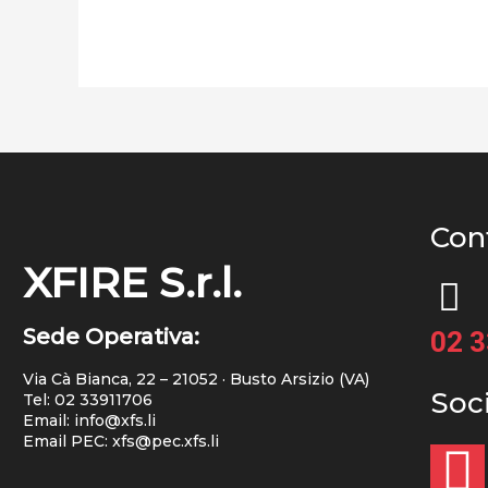
Cont
XFIRE S.r.l.
Sede Operativa:
02 
Via Cà Bianca, 22 – 21052 · Busto Arsizio (VA)
Soc
Tel:
02 33911706
Email: info@xfs.li
Email PEC: xfs@pec.xfs.li