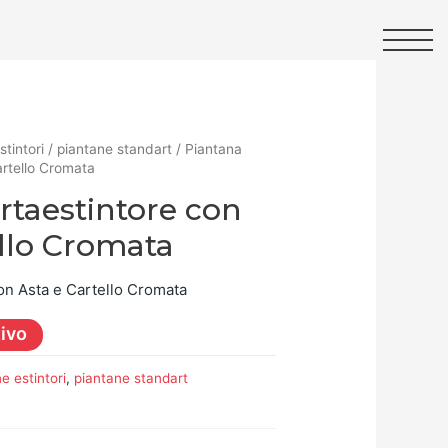
stintori
/
piantane standart
/ Piantana
artello Cromata
rtaestintore con
ello Cromata
on Asta e Cartello Cromata
tivo
e estintori
,
piantane standart