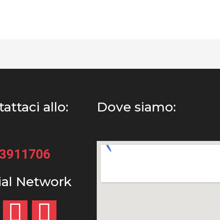
attaci allo:
Dove siamo:
33911706
ial Network