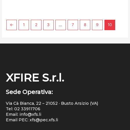
←
1
2
3
…
7
8
9
10
XFIRE S.r.l.
Sede Operativa:
Via Cà Bianca, 22 – 21052 · Busto Arsizio (VA)
Tel:
02 33911706
Email: info@xfs.li
Email PEC: xfs@pec.xfs.li